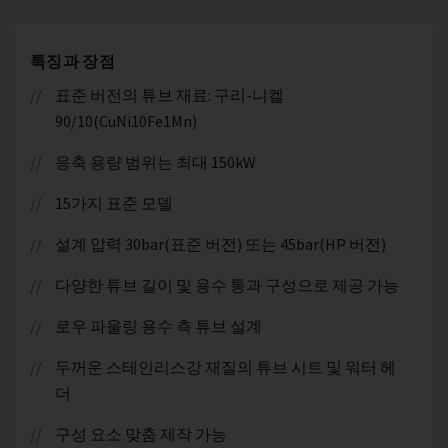
특징과 장점
표준 버전의 튜브 재료: 구리-니켈
90/10(CuNi10Fe1Mn)
응축 용량 범위는 최대 150kW
15가지 표준 모델
설계 압력 30bar(표준 버전) 또는 45bar(HP 버전)
다양한 튜브 길이 및 용수 통과 구성으로 제공 가능
로우 파울링 용수 측 튜브 설계
두꺼운 스테인리스강 재질의 튜브 시트 및 워터 헤
더
구성 요소 맞춤 제작 가능