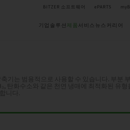
BITZER 소프트웨어
ePARTS
myB
기업
솔루션
제품
서비스
뉴스
커리어
복 압축기는 범용적으로 사용할 수 있습니다. 부분
NH₃, 탄화수소와 같은 천연 냉매에 최적화된 유형
합니다.