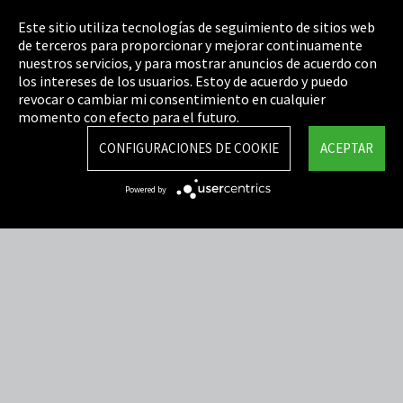
Pie de imprenta
Este sitio utiliza tecnologías de seguimiento de sitios web
de terceros para proporcionar y mejorar continuamente
Política de privacidad
nuestros servicios, y para mostrar anuncios de acuerdo con
los intereses de los usuarios. Estoy de acuerdo y puedo
Cookie Settings
revocar o cambiar mi consentimiento en cualquier
Términos y Condiciones
momento con efecto para el futuro.
Mapa del sitio
CONFIGURACIONES DE COOKIE
ACEPTAR
Integrity Line
Powered by
EmpCo directivas