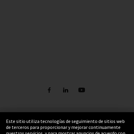
Pie de imprenta
Este sitio utiliza tecnologías de seguimiento de sitios web
de terceros para proporcionar y mejorar continuamente
Política de privacidad
nuestros servicios, y para mostrar anuncios de acuerdo con