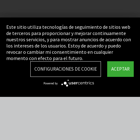
Pie de imprenta
Este sitio utiliza tecnologías de seguimiento de sitios web
de terceros para proporcionar y mejorar continuamente
Política de privacidad
nuestros servicios, y para mostrar anuncios de acuerdo con
los intereses de los usuarios. Estoy de acuerdo y puedo
Cookie Settings
revocar o cambiar mi consentimiento en cualquier
Términos y Condiciones
momento con efecto para el futuro.
Mapa del sitio
CONFIGURACIONES DE COOKIE
ACEPTAR
Integrity Line
Powered by
EmpCo directivas