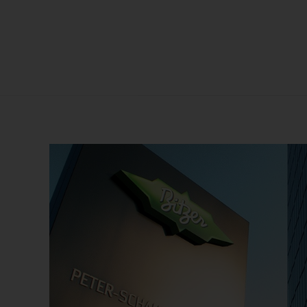
my
COM