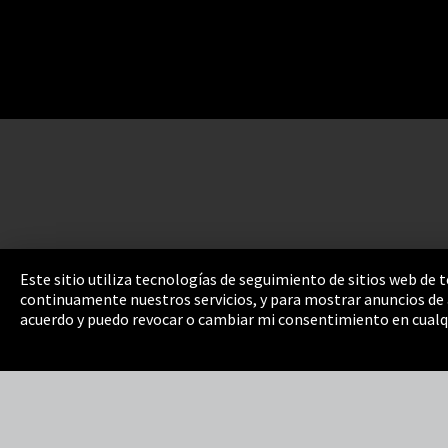
Este sitio utiliza tecnologías de seguimiento de sitios web de
continuamente nuestros servicios, y para mostrar anuncios de a
Pie de imprenta
Política de privacidad
Cooki
acuerdo y puedo revocar o cambiar mi consentimiento en cualq
Integrity Line
EmpCo directivas