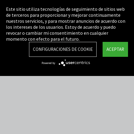
Pie de imprenta
Este sitio utiliza tecnologías de seguimiento de sitios web
de terceros para proporcionar y mejorar continuamente
Política de privacidad
nuestros servicios, y para mostrar anuncios de acuerdo con
los intereses de los usuarios. Estoy de acuerdo y puedo
Cookie Settings
revocar o cambiar mi consentimiento en cualquier
Términos y Condiciones
momento con efecto para el futuro.
Mapa del sitio
CONFIGURACIONES DE COOKIE
ACEPTAR
Integrity Line
Powered by
EmpCo directivas