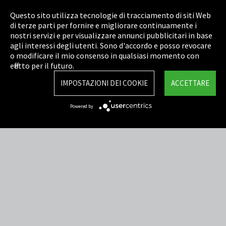
Informazione legale
Questo sito utilizza tecnologie di tracciamento di siti Web
Privacy Policy
di terze parti per fornire e migliorare continuamente i
nostri servizi e per visualizzare annunci pubblicitari in base
Cookie Settings
agli interessi degli utenti. Sono d'accordo e posso revocare
o modificare il mio consenso in qualsiasi momento con
Termini e Condizioni
effetto per il futuro.
Sitemap
IMPOSTAZIONI DEI COOKIE
ACCETTARE
Integrity Line
Powered by
EmpCo direttive