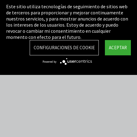
Pie de imprenta
Este sitio utiliza tecnologías de seguimiento de sitios web
de terceros para proporcionar y mejorar continuamente
Política de privacidad
nuestros servicios, y para mostrar anuncios de acuerdo con
los intereses de los usuarios. Estoy de acuerdo y puedo
Cookie Settings
revocar o cambiar mi consentimiento en cualquier
Términos y Condiciones
momento con efecto para el futuro.
Mapa del sitio
CONFIGURACIONES DE COOKIE
ACEPTAR
Integrity Line
Powered by
EmpCo directivas