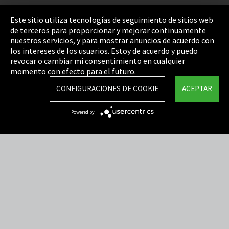
Pie de imprenta
Este sitio utiliza tecnologías de seguimiento de sitios web
de terceros para proporcionar y mejorar continuamente
Política de privacidad
nuestros servicios, y para mostrar anuncios de acuerdo con
los intereses de los usuarios. Estoy de acuerdo y puedo
Cookie Settings
revocar o cambiar mi consentimiento en cualquier
Términos y Condiciones
momento con efecto para el futuro.
Mapa del sitio
CONFIGURACIONES DE COOKIE
ACEPTAR
Integrity Line
Powered by
EmpCo directivas