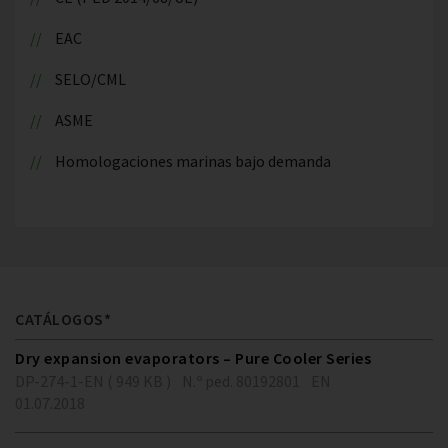
EAC
SELO/CML
ASME
Homologaciones marinas bajo demanda
CATÁLOGOS*
Dry expansion evaporators – Pure Cooler Series
DP-274-1-EN ( 949 KB )
N.º ped. 80192801
EN
01.07.2018