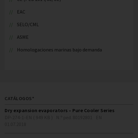
EAC
SELO/CML
ASME
Homologaciones marinas bajo demanda
CATÁLOGOS*
Dry expansion evaporators – Pure Cooler Series
DP-274-1-EN ( 949 KB )
N.º ped. 80192801
EN
01.07.2018