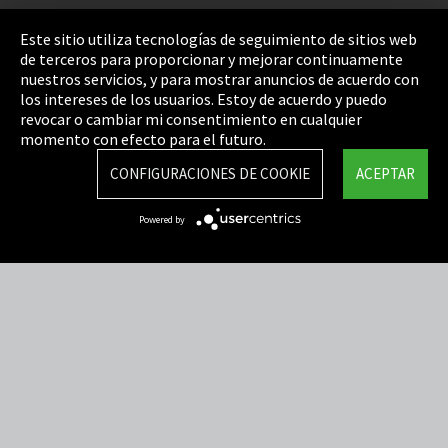
Pie de imprenta
Este sitio utiliza tecnologías de seguimiento de sitios web
de terceros para proporcionar y mejorar continuamente
Política de privacidad
nuestros servicios, y para mostrar anuncios de acuerdo con
los intereses de los usuarios. Estoy de acuerdo y puedo
Cookie Settings
revocar o cambiar mi consentimiento en cualquier
Términos y Condiciones
momento con efecto para el futuro.
Mapa del sitio
CONFIGURACIONES DE COOKIE
ACEPTAR
Integrity Line
Powered by
EmpCo directivas