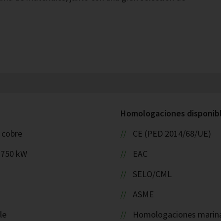
Homologaciones disponible
: cobre
CE (PED 2014/68/UE)
 1750 kW
EAC
SELO/CML
ASME
le
Homologaciones marin