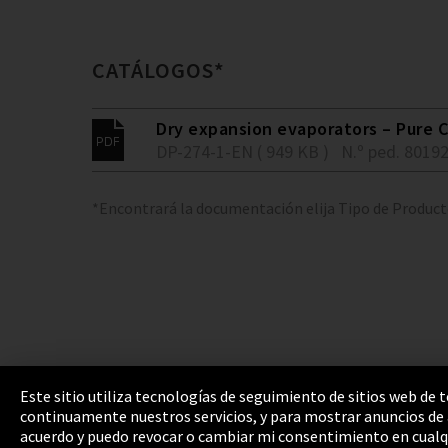
CATÁLOGOS*
Dry expansion evaporators – Pure C
DP-274-1-EN ( 949 KB )
N.º ped. 8019
*Encontrará la documentación elija Tipo de Produc
Este sitio utiliza tecnologías de seguimiento de sitios web de
continuamente nuestros servicios, y para mostrar anuncios de a
Pie de imprenta
Política de privacidad
Cooki
acuerdo y puedo revocar o cambiar mi consentimiento en cualq