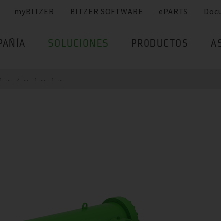
myBITZER
BITZER SOFTWARE
ePARTS
Doc
PAÑÍA
SOLUCIONES
PRODUCTOS
A
...
...
...
...