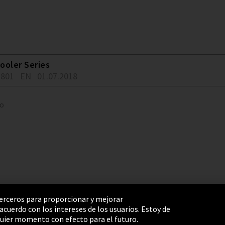
ooler Series
2801
EN
01.07.2018
to
 terceros para proporcionar y mejorar
cuerdo con los intereses de los usuarios. Estoy de
e Settings
Términos y Condiciones
Mapa del sitio
uier momento con efecto para el futuro.