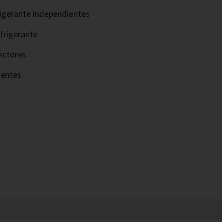
frigerante independientes
frigerante
ectores
nentes