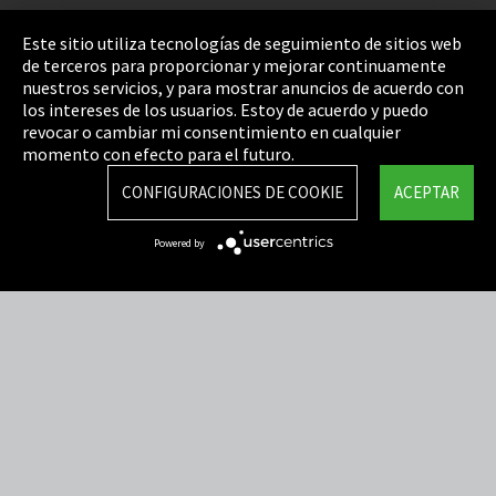
Pie de imprenta
Este sitio utiliza tecnologías de seguimiento de sitios web
de terceros para proporcionar y mejorar continuamente
Política de privacidad
nuestros servicios, y para mostrar anuncios de acuerdo con
los intereses de los usuarios. Estoy de acuerdo y puedo
Cookie Settings
revocar o cambiar mi consentimiento en cualquier
Términos y Condiciones
momento con efecto para el futuro.
Mapa del sitio
CONFIGURACIONES DE COOKIE
ACEPTAR
Integrity Line
Powered by
EmpCo directivas