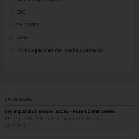
EAC
SELO/CML
ASME
Homologaciones marinas bajo demanda
CATÁLOGOS*
Dry expansion evaporators – Pure Cooler Series
DP-274-1-EN ( 949 KB )
N.º ped. 80192801
EN
01.07.2018