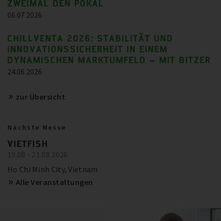
ZWEIMAL DEN POKAL
BITZER IN ACTION
06.07.2026
BITZER Empfehlungen für zukunftssichere
Anlagen in Europa
23.10.2024
Mehr anzeigen
CHILLVENTA 2026: STABILITÄT UND
Trainings und Seminare
DER PHASE-DOWN FÜR FLUORIERTE
INNOVATIONSSICHERHEIT IN EINEM
KÄLTEMITTEL WIRD ZUM PHASE-OUT
SCHAUFLER ACADEMY -
DYNAMISCHEN MARKTUMFELD – MIT BITZER
TERMINÜBERSICHT
24.06.2026
Mehr anzeigen
Mehr anzeigen
zur Übersicht
Nächste Messe
VIETFISH
19.08 - 21.08.2026
Ho Chi Minh City, Vietnam
Alle Veranstaltungen