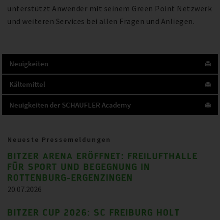
unterstützt Anwender mit seinem Green Point Netzwerk
und weiteren Services bei allen Fragen und Anliegen.
Neuigkeiten
Kältemittel
Neuigkeiten der SCHAUFLER Academy
Neueste Pressemeldungen
BITZER ARENA ERÖFFNET: FREILUFTHALLE
FÜR SPORT UND BEGEGNUNG IN
ROTTENBURG-ERGENZINGEN
20.07.2026
BITZER CUP 2026: SC FREIBURG HOLT
Referenzen