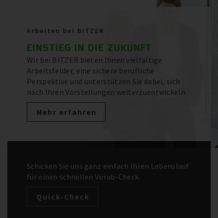
Kältemittel
Arbeiten bei BITZER
Jetzt bestellten: Grundlagen der
DIGITALER KÄLTEMITTELREPORT
Kältetechnik (zweisprachig DE und EN)
EINSTIEG IN DIE ZUKUNFT
STEIGEN SIE EIN IN DIE FASZINIERENDE
Mehr anzeigen
Wir bei BITZER bieten Ihnen vielfältige
WELT DER KÄLTETECHNIK
Arbeitsfelder, eine sichere berufliche
Perspektive und unterstützen Sie dabei, sich
Mehr anzeigen
nach Ihren Vorstellungen weiterzuentwickeln.
Mehr erfahren
Schicken Sie uns ganz einfach Ihren Lebenslauf
für einen schnellen Vorab-Check.
Quick-Check