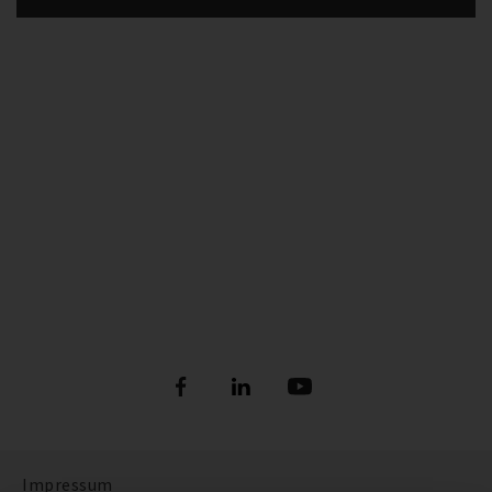
Refrigerants
BITZER REFRIGERANT RULER APP
Mehr anzeigen
Impressum