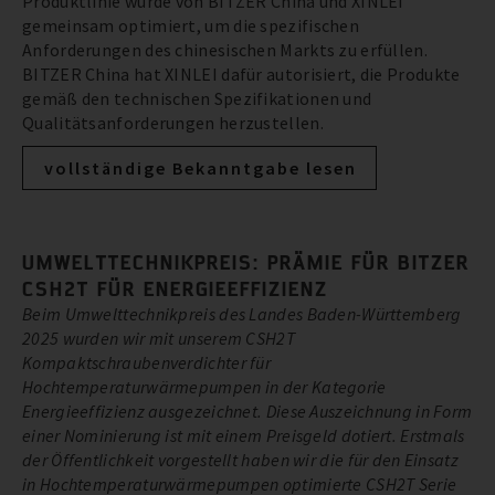
Produktlinie wurde von BITZER China und XINLEI
gemeinsam optimiert, um die spezifischen
Anforderungen des chinesischen Markts zu erfüllen.
BITZER China hat XINLEI dafür autorisiert, die Produkte
gemäß den technischen Spezifikationen und
Qualitätsanforderungen herzustellen.
vollständige Bekanntgabe lesen
UMWELTTECHNIKPREIS: PRÄMIE FÜR BITZER
CSH2T FÜR ENERGIEEFFIZIENZ
Beim Umwelttechnikpreis des Landes Baden-Württemberg
2025 wurden wir mit unserem CSH2T
Kompaktschraubenverdichter für
Hochtemperaturwärmepumpen in der Kategorie
Energieeffizienz ausgezeichnet. Diese Auszeichnung in Form
einer Nominierung ist mit einem Preisgeld dotiert. Erstmals
der Öffentlichkeit vorgestellt haben wir die für den Einsatz
in Hochtemperaturwärmepumpen optimierte CSH2T Serie