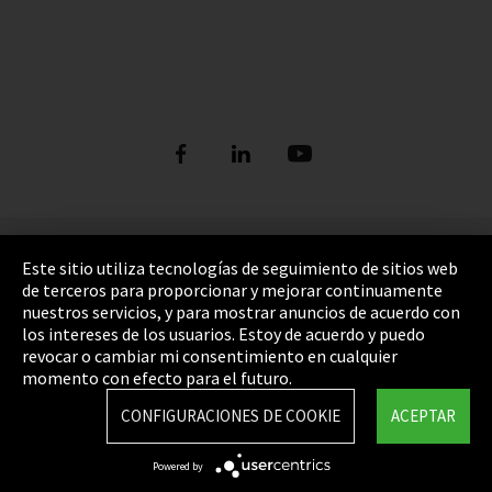
Refrigerants
ORDER NOW: FUNDAMENTALS OF
DIGITAL REFRIGERANT REPORT
REFRIGERATION (bilingual English and
German)
Ver más
DISCOVER THE FASCINATING WORLD OF
Pie de imprenta
REFRIGERATION
Este sitio utiliza tecnologías de seguimiento de sitios web
de terceros para proporcionar y mejorar continuamente
Política de privacidad
Ver más
nuestros servicios, y para mostrar anuncios de acuerdo con
los intereses de los usuarios. Estoy de acuerdo y puedo
Cookie Settings
revocar o cambiar mi consentimiento en cualquier
Términos y Condiciones
momento con efecto para el futuro.
Mapa del sitio
CONFIGURACIONES DE COOKIE
ACEPTAR
Integrity Line
Powered by
EmpCo directivas