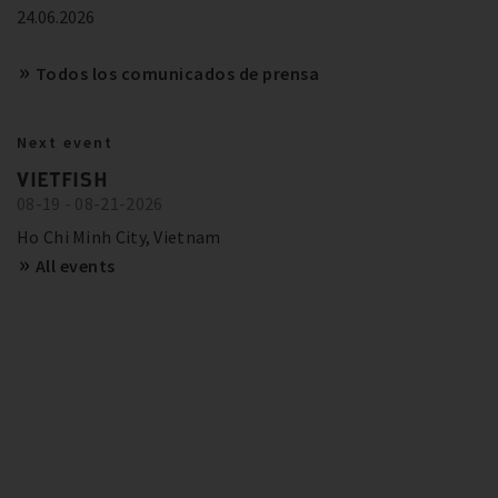
24.06.2026
Todos los comunicados de prensa
References
BITZER IN ACTION
BITZER recommendations for future-
Next event
proof systems in Europe
23.10.2024
Trainings and Seminars
VIETFISH
Ver más
THE HFC PHASE DOWN BECOMES A
08-19 - 08-21-2026
SCHAUFLER ACADEMY - DATES
PHASE OUT
OVERVIEW
Ho Chi Minh City, Vietnam
All events
Ver más
Ver más