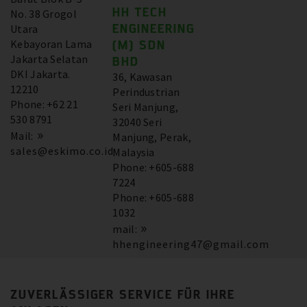
HH TECH
No. 38 Grogol
ENGINEERING
Utara
Kebayoran Lama
(M) SDN
Jakarta Selatan
BHD
DKI Jakarta.
36, Kawasan
12210
Perindustrian
Phone: +62 21
Seri Manjung,
530 8791
32040 Seri
Mail:
Manjung, Perak,
sales@eskimo.co.id
Malaysia
Phone: +605-688
7224
Phone: +605-688
1032
mail:
hhengineering47@gmail.com
ZUVERLÄSSIGER SERVICE FÜR IHRE