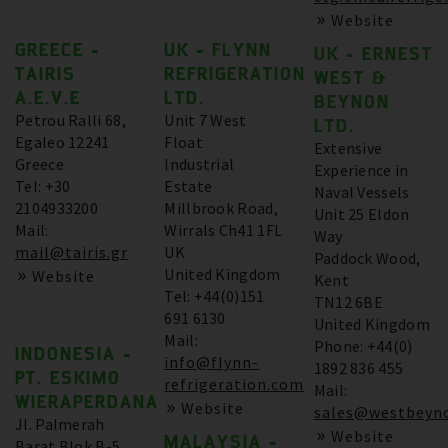
Website
GREECE -
UK - FLYNN
UK - ERNEST
TAIRIS
REFRIGERATION
WEST &
A.E.V.E
LTD.
BEYNON
Petrou Ralli 68,
Unit 7 West
LTD.
Egaleo 12241
Float
Extensive
Greece
Industrial
Experience in
Tel: +30
Estate
Naval Vessels
2104933200
Millbrook Road,
Unit 25 Eldon
Mail:
Wirrals Ch41 1FL
Way
mail@tairis.gr
UK
Paddock Wood,
United Kingdom
Website
Kent
Tel: +44(0)151
TN12 6BE
691 6130
United Kingdom
Mail:
Phone: +44(0)
INDONESIA -
info@flynn-
1892 836 455
PT. ESKIMO
refrigeration.com
Mail:
WIERAPERDANA
Website
sales@westbeyno
Jl. Palmerah
Website
MALAYSIA -
Barat Blok B-5