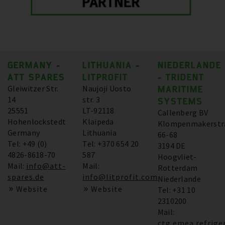
GERMANY -
LITHUANIA -
NIEDERLANDE
ATT SPARES
LITPROFIT
- TRIDENT
Gleiwitzer Str.
Naujoji Uosto
MARITIME
14
str. 3
SYSTEMS
25551
LT-92118
Callenberg BV
Hohenlockstedt
Klaipeda
Klompenmakerstr
Germany
Lithuania
66-68
Tel: +49 (0)
Tel: +370 654 20
3194 DE
4826-8618-70
587
Hoogvliet-
Mail:
info@att-
Mail:
Rotterdam
spares.de
info@litprofit.com
Niederlande
Website
Website
Tel: +31 10
2310200
Mail:
ctg.emea.refrige