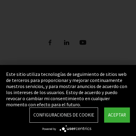
Refrigerants
ORDER NOW: FUNDAMENTALS OF
DIGITAL REFRIGERANT REPORT
REFRIGERATION (bilingual English and
German)
Ver más
DISCOVER THE FASCINATING WORLD OF
Pie de imprenta
REFRIGERATION
Este sitio utiliza tecnologías de seguimiento de sitios web
de terceros para proporcionar y mejorar continuamente
Política de privacidad
Ver más
nuestros servicios, y para mostrar anuncios de acuerdo con
los intereses de los usuarios. Estoy de acuerdo y puedo
Cookie Settings
revocar o cambiar mi consentimiento en cualquier
Términos y Condiciones
momento con efecto para el futuro.
Mapa del sitio
CONFIGURACIONES DE COOKIE
ACEPTAR
Integrity Line
Powered by
EmpCo directivas