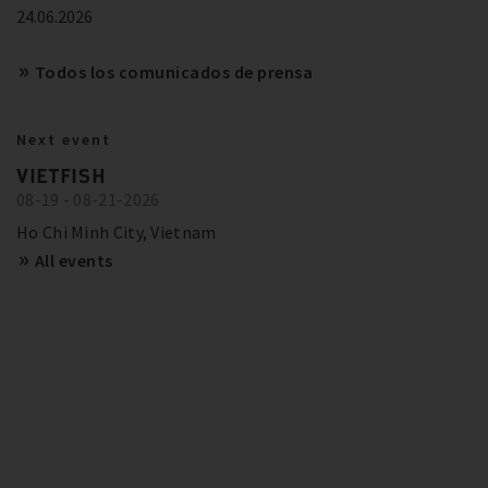
24.06.2026
Todos los comunicados de prensa
References
BITZER IN ACTION
BITZER recommendations for future-
Next event
proof systems in Europe
23.10.2024
Trainings and Seminars
VIETFISH
Ver más
THE HFC PHASE DOWN BECOMES A
08-19 - 08-21-2026
SCHAUFLER ACADEMY - DATES
PHASE OUT
OVERVIEW
Ho Chi Minh City, Vietnam
All events
Ver más
Ver más