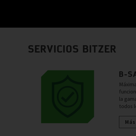
SERVICIOS BITZER
B-S
Máxima 
funcion
la gama
todos l
Más