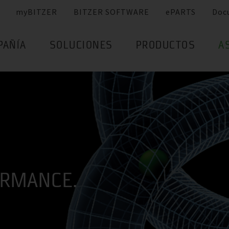
myBITZER
BITZER SOFTWARE
ePARTS
Doc
PAÑÍA
SOLUCIONES
PRODUCTOS
A
ORMANCE.