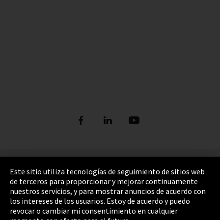
Pie de imprenta
Este sitio utiliza tecnologías de seguimiento de sitios web
de terceros para proporcionar y mejorar continuamente
Política de privacidad
nuestros servicios, y para mostrar anuncios de acuerdo con
los intereses de los usuarios. Estoy de acuerdo y puedo
Cookie Settings
revocar o cambiar mi consentimiento en cualquier
Términos y Condiciones