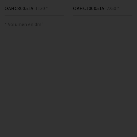
OAHC80051A
1130 *
OAHC100051A
2250 *
* Volumen en dm³