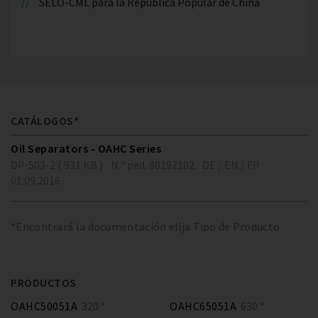
SELO-CML para la República Popular de China
CATÁLOGOS*
Oil Separators - OAHC Series
DP-503-2 ( 931 KB )
N.º ped. 80192102
DE / EN / FR
01.09.2016
*Encontrará la documentación elija Tipo de Producto
PRODUCTOS
OAHC50051A
320 *
OAHC65051A
630 *