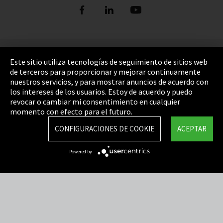
Pie de imprenta
Este sitio utiliza tecnologías de seguimiento de sitios web
de terceros para proporcionar y mejorar continuamente
Política de privacidad
nuestros servicios, y para mostrar anuncios de acuerdo con
los intereses de los usuarios. Estoy de acuerdo y puedo
Cookie Settings
revocar o cambiar mi consentimiento en cualquier
Términos y Condiciones
momento con efecto para el futuro.
Mapa del sitio
CONFIGURACIONES DE COOKIE
ACEPTAR
Integrity Line
Powered by
EmpCo directivas