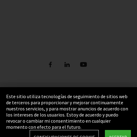
Pie de imprenta
Este sitio utiliza tecnologías de seguimiento de sitios web
de terceros para proporcionar y mejorar continuamente
Política de privacidad
nuestros servicios, y para mostrar anuncios de acuerdo con
los intereses de los usuarios. Estoy de acuerdo y puedo
Cookie Settings
revocar o cambiar mi consentimiento en cualquier
Términos y Condiciones
momento con efecto para el futuro.
Mapa del sitio