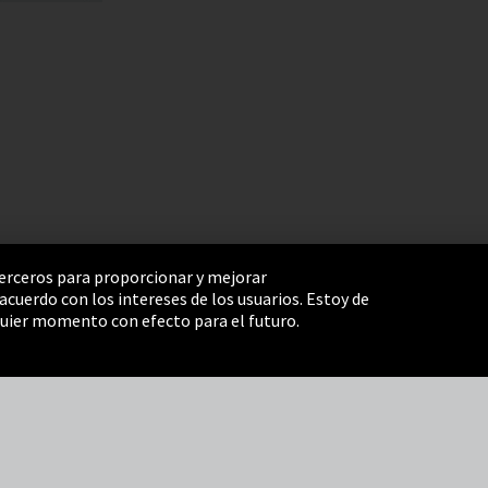
 terceros para proporcionar y mejorar
cuerdo con los intereses de los usuarios. Estoy de
e Settings
Términos y Condiciones
Mapa del sitio
uier momento con efecto para el futuro.