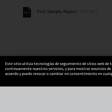
First Sample Report
( 329 KB )
Este sitio utiliza tecnologías de seguimiento de sitios web de
continuamente nuestros servicios, y para mostrar anuncios de a
Pie de imprenta
Política de privacidad
Cooki
acuerdo y puedo revocar o cambiar mi consentimiento en cualq
Integrity Line
EmpCo directivas