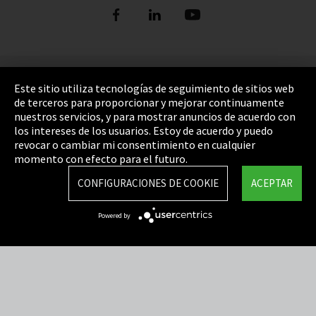
Pie de imprenta
Este sitio utiliza tecnologías de seguimiento de sitios web
de terceros para proporcionar y mejorar continuamente
Política de privacidad
nuestros servicios, y para mostrar anuncios de acuerdo con
los intereses de los usuarios. Estoy de acuerdo y puedo
Cookie Settings
revocar o cambiar mi consentimiento en cualquier
Términos y Condiciones
momento con efecto para el futuro.
Mapa del sitio
CONFIGURACIONES DE COOKIE
ACEPTAR
Integrity Line
Powered by
EmpCo directivas