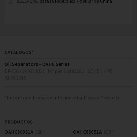
SELO-CML para la República Popular de China
CATÁLOGOS*
Oil Separators - OAHC Series
DP-503-2 ( 931 KB )
N.º ped. 80192102
DE / EN / FR
01.09.2016
*Encontrará la documentación elija Tipo de Producto
PRODUCTOS
OAHC50051A
320 *
OAHC65051A
630 *