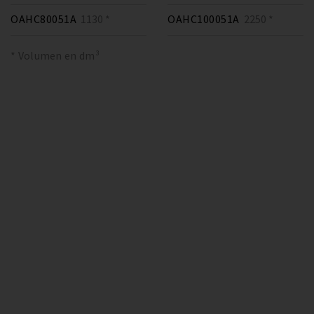
OAHC80051A
1130 *
OAHC100051A
2250 *
* Volumen en dm³