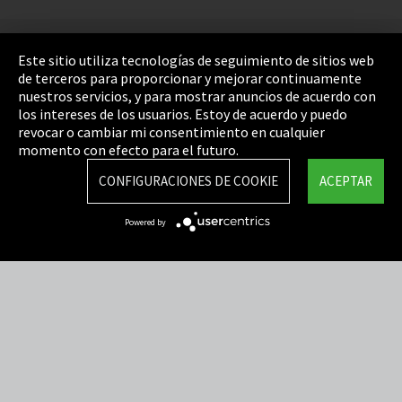
Pie de imprenta
Este sitio utiliza tecnologías de seguimiento de sitios web
de terceros para proporcionar y mejorar continuamente
Política de privacidad
nuestros servicios, y para mostrar anuncios de acuerdo con
los intereses de los usuarios. Estoy de acuerdo y puedo
Cookie Settings
revocar o cambiar mi consentimiento en cualquier
Términos y Condiciones
momento con efecto para el futuro.
Mapa del sitio
CONFIGURACIONES DE COOKIE
ACEPTAR
Integrity Line
Powered by
EmpCo directivas