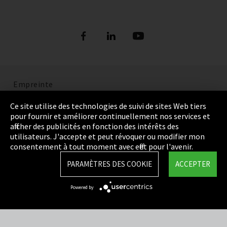
Empreinte
Politique de confidentialité
Ce site utilise des technologies de suivi de sites Web tiers
pour fournir et améliorer continuellement nos services et
Cookie Settings
afficher des publicités en fonction des intérêts des
utilisateurs. J'accepte et peut révoquer ou modifier mon
Termes et Conditions
consentement à tout moment avec effet pour l'avenir.
Plan du site
PARAMÈTRES DES COOKIE
ACCEPTER
Integrity Line
Powered by
EmpCo directives