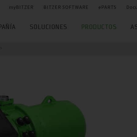
myBITZER
BITZER SOFTWARE
ePARTS
Doc
PAÑÍA
SOLUCIONES
PRODUCTOS
A
P