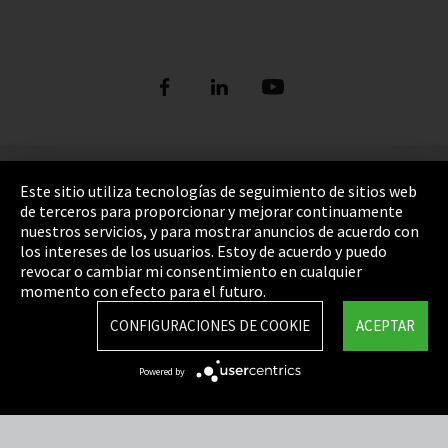
Pie de imprenta
Este sitio utiliza tecnologías de seguimiento de sitios web
de terceros para proporcionar y mejorar continuamente
Política de privacidad
nuestros servicios, y para mostrar anuncios de acuerdo con
los intereses de los usuarios. Estoy de acuerdo y puedo
Cookie Settings
revocar o cambiar mi consentimiento en cualquier
Términos y Condiciones
momento con efecto para el futuro.
Mapa del sitio
CONFIGURACIONES DE COOKIE
ACEPTAR
Integrity Line
Powered by
EmpCo directivas