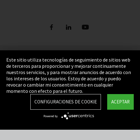
Pie de imprenta
Este sitio utiliza tecnologías de seguimiento de sitios web
de terceros para proporcionar y mejorar continuamente
Política de privacidad
nuestros servicios, y para mostrar anuncios de acuerdo con
los intereses de los usuarios. Estoy de acuerdo y puedo
Cookie Settings
revocar o cambiar mi consentimiento en cualquier
Términos y Condiciones
momento con efecto para el futuro.
Mapa del sitio
CONFIGURACIONES DE COOKIE
ACEPTAR
Integrity Line
Powered by
EmpCo directivas