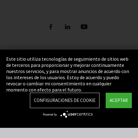
Pie de imprenta
Este sitio utiliza tecnologías de seguimiento de sitios web
de terceros para proporcionar y mejorar continuamente
Política de privacidad
nuestros servicios, y para mostrar anuncios de acuerdo con
los intereses de los usuarios. Estoy de acuerdo y puedo
Cookie Settings
revocar o cambiar mi consentimiento en cualquier
Términos y Condiciones
momento con efecto para el futuro.
Mapa del sitio
CONFIGURACIONES DE COOKIE
ACEPTAR
Integrity Line
Powered by
EmpCo directivas