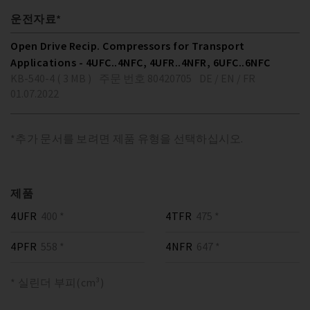
운전자료*
Open Drive Recip. Compressors for Transport
Applications - 4UFC..4NFC, 4UFR..4NFR, 6UFC..6NFC
KB-540-4 ( 3 MB )
주문 번호 80420705
DE / EN / FR
01.07.2022
*추가 문서를 보려면 제품 유형을 선택하십시오.
제품
4UFR
400 *
4TFR
475 *
4PFR
558 *
4NFR
647 *
* 실린더 부피(cm³)