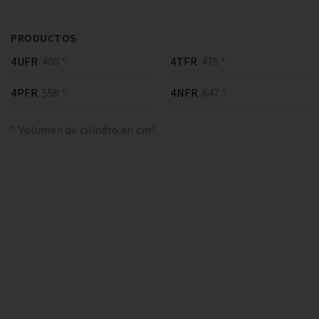
PRODUCTOS
4UFR
400 *
4TFR
475 *
4PFR
558 *
4NFR
647 *
* Volumen de cilindro en cm³