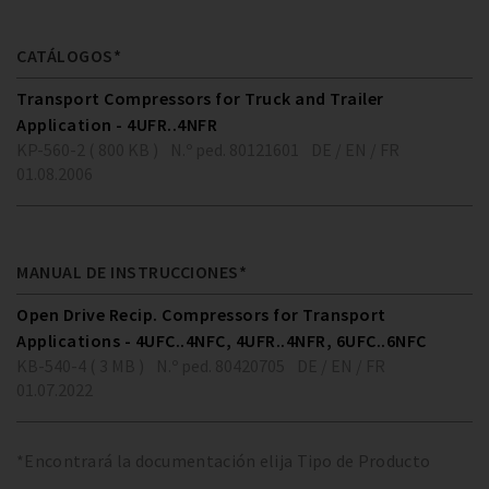
CATÁLOGOS*
Transport Compressors for Truck and Trailer
Application - 4UFR..4NFR
KP-560-2 ( 800 KB )
N.º ped. 80121601
DE / EN / FR
01.08.2006
MANUAL DE INSTRUCCIONES*
Open Drive Recip. Compressors for Transport
Applications - 4UFC..4NFC, 4UFR..4NFR, 6UFC..6NFC
KB-540-4 ( 3 MB )
N.º ped. 80420705
DE / EN / FR
01.07.2022
*Encontrará la documentación elija Tipo de Producto