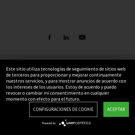
Pie de imprenta
Este sitio utiliza tecnologías de seguimiento de sitios web
de terceros para proporcionar y mejorar continuamente
Política de privacidad
nuestros servicios, y para mostrar anuncios de acuerdo con
los intereses de los usuarios. Estoy de acuerdo y puedo
Cookie Settings
revocar o cambiar mi consentimiento en cualquier
Términos y Condiciones
momento con efecto para el futuro.
Mapa del sitio
CONFIGURACIONES DE COOKIE
ACEPTAR
Integrity Line
Powered by
EmpCo directivas