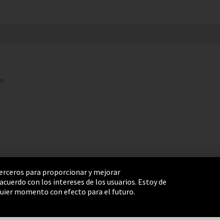
to
 terceros para proporcionar y mejorar
cuerdo con los intereses de los usuarios. Estoy de
e Settings
Términos y Condiciones
Mapa del sitio
uier momento con efecto para el futuro.