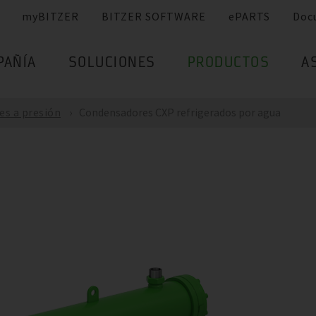
myBITZER
BITZER SOFTWARE
ePARTS
Doc
PAÑÍA
SOLUCIONES
PRODUCTOS
A
es a presión
Condensadores CXP refrigerados por agua