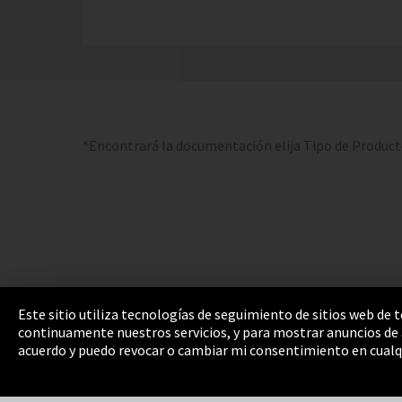
*Encontrará la documentación elija Tipo de Produc
Este sitio utiliza tecnologías de seguimiento de sitios web de
continuamente nuestros servicios, y para mostrar anuncios de a
Pie de imprenta
Política de privacidad
Cooki
acuerdo y puedo revocar o cambiar mi consentimiento en cualq
Integrity Line
EmpCo directivas