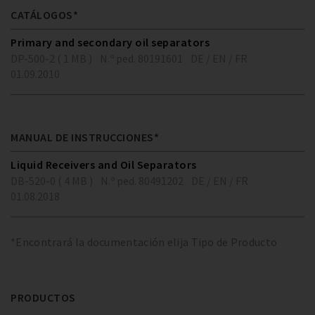
CATÁLOGOS*
Primary and secondary oil separators
DP-500-2 ( 1 MB )
N.º ped. 80191601
DE / EN / FR
01.09.2010
MANUAL DE INSTRUCCIONES*
Liquid Receivers and Oil Separators
DB-520-0 ( 4 MB )
N.º ped. 80491202
DE / EN / FR
01.08.2018
*Encontrará la documentación elija Tipo de Producto
PRODUCTOS