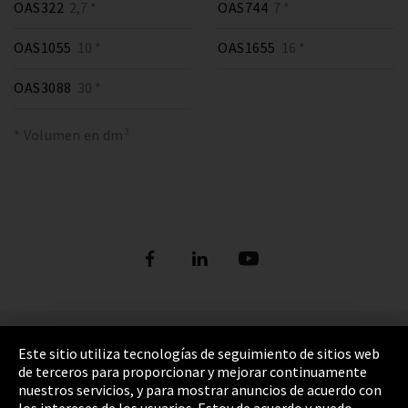
OAS322
2,7 *
OAS744
7 *
OAS1055
10 *
OAS1655
16 *
OAS3088
30 *
* Volumen en dm³
Pie de imprenta
Este sitio utiliza tecnologías de seguimiento de sitios web
de terceros para proporcionar y mejorar continuamente
Política de privacidad
nuestros servicios, y para mostrar anuncios de acuerdo con
los intereses de los usuarios. Estoy de acuerdo y puedo