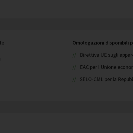
te
Omologazioni disponibili p
Direttiva UE sugli appa
i
EAC per l'Unione econom
SELO-CML per la Repubb