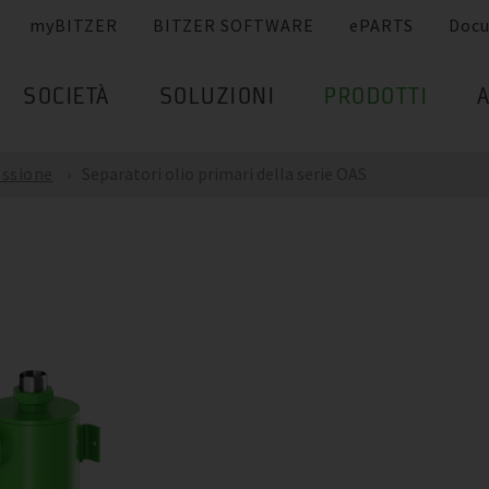
myBITZER
BITZER SOFTWARE
ePARTS
Doc
SOCIETÀ
SOLUZIONI
PRODOTTI
essione
Separatori olio primari della serie OAS