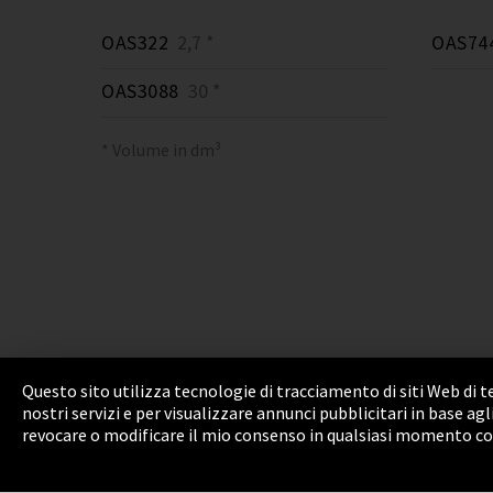
OAS322
2,7 *
OAS74
OAS3088
30 *
* Volume in dm³
Questo sito utilizza tecnologie di tracciamento di siti Web di 
nostri servizi e per visualizzare annunci pubblicitari in base ag
Informazione legale
Privacy Policy
Cookie 
revocare o modificare il mio consenso in qualsiasi momento con e
Integrity Line
EmpCo direttive