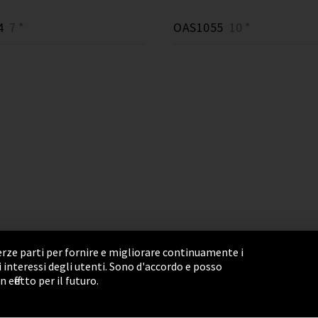
4
7 *
OAS1055
10 *
terze parti per fornire e migliorare continuamente i
li interessi degli utenti. Sono d'accordo e posso
Settings
Termini e Condizioni
Sitemap
ffetto per il futuro.