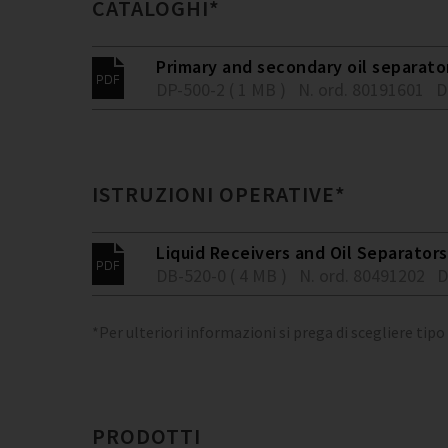
CATALOGHI*
Primary and secondary oil separato
DP-500-2 ( 1 MB )
N. ord. 80191601
D
ISTRUZIONI OPERATIVE*
Liquid Receivers and Oil Separators
DB-520-0 ( 4 MB )
N. ord. 80491202
D
*Per ulteriori informazioni si prega di scegliere tipo
PRODOTTI