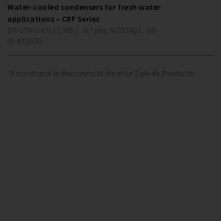
Water-cooled condensers for fresh water
applications – CRF Series
DP-270-2-EN ( 1 MB )
N.º ped. 80192402
EN
01.07.2021
*Encontrará la documentación elija Tipo de Producto