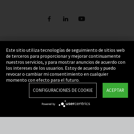
Pie de imprenta
Este sitio utiliza tecnologías de seguimiento de sitios web
de terceros para proporcionar y mejorar continuamente
Política de privacidad
nuestros servicios, y para mostrar anuncios de acuerdo con
los intereses de los usuarios. Estoy de acuerdo y puedo
Cookie Settings
revocar o cambiar mi consentimiento en cualquier
Términos y Condiciones
momento con efecto para el futuro.
Mapa del sitio
CONFIGURACIONES DE COOKIE
ACEPTAR
Integrity Line
Powered by
EmpCo directivas