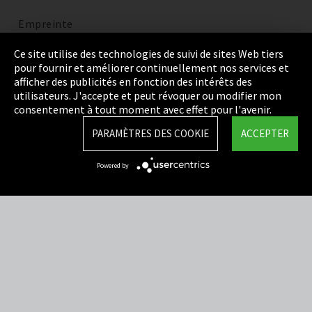
Empreinte
Politique de confidentialité
Ce site utilise des technologies de suivi de sites Web tiers
pour fournir et améliorer continuellement nos services et
Cookie Settings
afficher des publicités en fonction des intérêts des
utilisateurs. J'accepte et peut révoquer ou modifier mon
Termes et Conditions
consentement à tout moment avec effet pour l'avenir.
Plan du site
PARAMÈTRES DES COOKIE
ACCEPTER
Integrity Line
Powered by
EmpCo directives