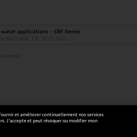
water applications – CRF Series
de 80192402
EN
01.07.2021
 de produit
r fournir et améliorer continuellement nos services
eurs. J'accepte et peut révoquer ou modifier mon
ie Settings
Termes et Conditions
Plan du site