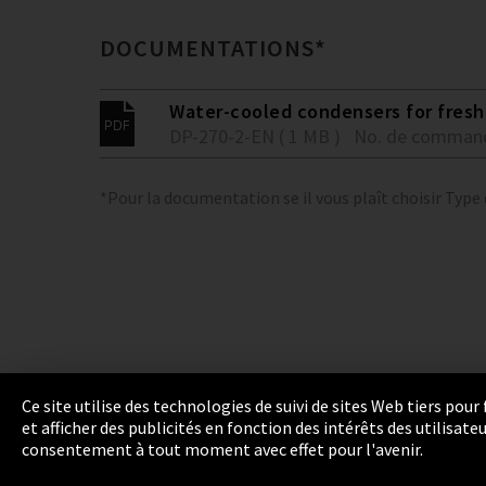
DOCUMENTATIONS*
Water-cooled condensers for fresh 
DP-270-2-EN ( 1 MB )
No. de comman
*Pour la documentation se il vous plaît choisir Type
Ce site utilise des technologies de suivi de sites Web tiers pou
et afficher des publicités en fonction des intérêts des utilisat
Empreinte
Politique de confidentialité
Cook
consentement à tout moment avec effet pour l'avenir.
Integrity Line
EmpCo directives