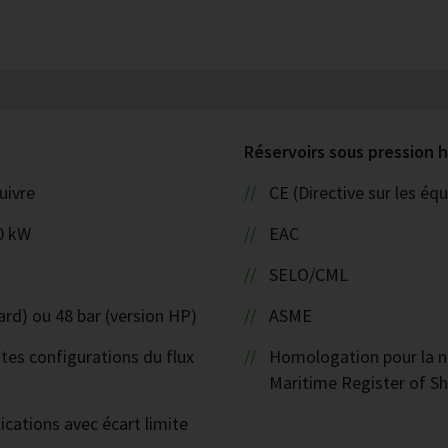
Réservoirs sous pression
uivre
CE (Directive sur les é
0 kW
EAC
SELO/CML
ard) ou 48 bar (version HP)
ASME
ntes configurations du flux
Homologation pour la na
Maritime Register of Sh
ications avec écart limite