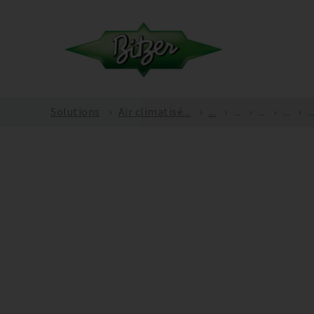
Solutions
Air climatisé...
...
...
...
...
...