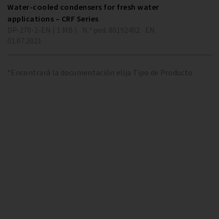
Water-cooled condensers for fresh water
applications – CRF Series
DP-270-2-EN ( 1 MB )
N.º ped. 80192402
EN
01.07.2021
*Encontrará la documentación elija Tipo de Producto