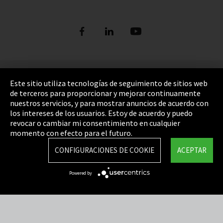
Pie de imprenta
Este sitio utiliza tecnologías de seguimiento de sitios web
de terceros para proporcionar y mejorar continuamente
Política de privacidad
nuestros servicios, y para mostrar anuncios de acuerdo con
los intereses de los usuarios. Estoy de acuerdo y puedo
Cookie Settings
revocar o cambiar mi consentimiento en cualquier
Términos y Condiciones
momento con efecto para el futuro.
Mapa del sitio
CONFIGURACIONES DE COOKIE
ACEPTAR
Integrity Line
Powered by
EmpCo directivas