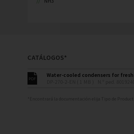
NH3
CATÁLOGOS*
Water-cooled condensers for fresh 
DP-270-2-EN ( 1 MB )
N.º ped. 801924
*Encontrará la documentación elija Tipo de Produc