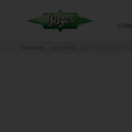
COM
Soluciones
Aire acond...
...
...
...
...
...