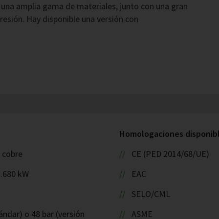
 una amplia gama de materiales, junto con una gran
resión. Hay disponible una versión con
Homologaciones disponible
: cobre
CE (PED 2014/68/UE)
1.680 kW
EAC
SELO/CML
ándar) o 48 bar (versión
ASME