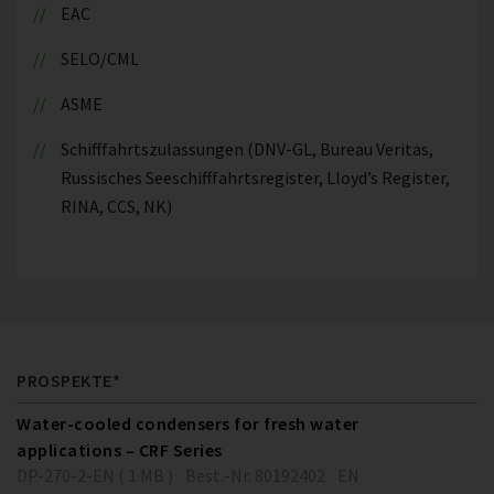
EAC
SELO/CML
ASME
Schifffahrtszulassungen (DNV-GL, Bureau Veritas,
Russisches Seeschifffahrtsregister, Lloyd’s Register,
RINA, CCS, NK)
PROSPEKTE*
Water-cooled condensers for fresh water
applications – CRF Series
DP-270-2-EN ( 1 MB )
Best.-Nr. 80192402
EN