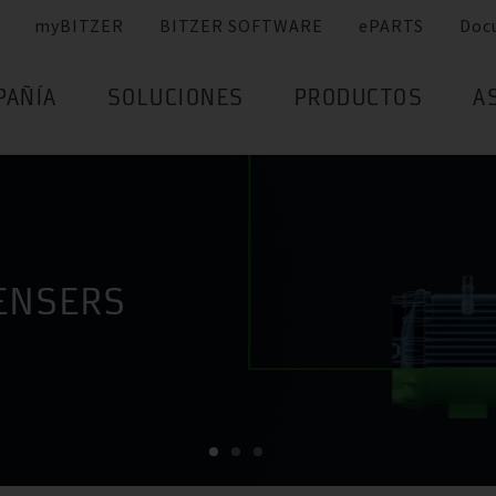
myBITZER
BITZER SOFTWARE
ePARTS
Doc
PAÑÍA
SOLUCIONES
PRODUCTOS
A
ENSERS