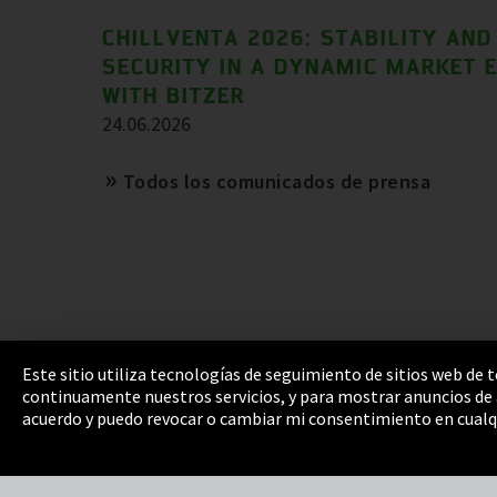
CHILLVENTA 2026: STABILITY AND
SECURITY IN A DYNAMIC MARKET 
WITH BITZER
24.06.2026
Todos los comunicados de prensa
Este sitio utiliza tecnologías de seguimiento de sitios web de
continuamente nuestros servicios, y para mostrar anuncios de a
Pie de imprenta
Política de privacidad
Cooki
acuerdo y puedo revocar o cambiar mi consentimiento en cualq
Integrity Line
EmpCo directivas