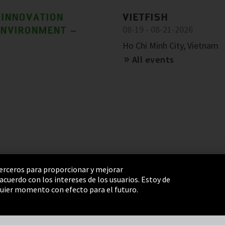
 INNOVATION
VIETFISH
ENVIRONMENT –
08-19 - 08-21-2026
Ho Chi Minh City, Vietnam
All events
 terceros para proporcionar y mejorar
cuerdo con los intereses de los usuarios. Estoy de
e Settings
Términos y Condiciones
Mapa del sitio
uier momento con efecto para el futuro.