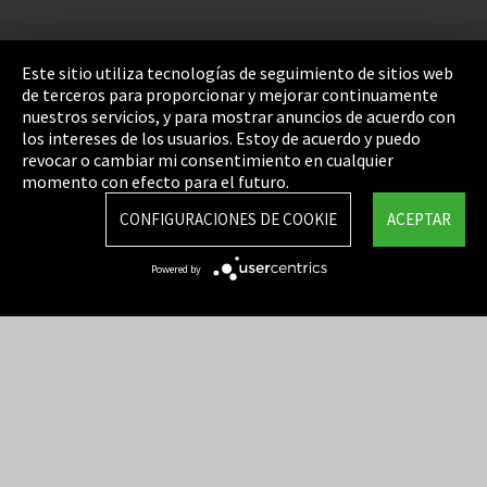
Pie de imprenta
Este sitio utiliza tecnologías de seguimiento de sitios web
de terceros para proporcionar y mejorar continuamente
Política de privacidad
nuestros servicios, y para mostrar anuncios de acuerdo con
los intereses de los usuarios. Estoy de acuerdo y puedo
Cookie Settings
revocar o cambiar mi consentimiento en cualquier
Términos y Condiciones
momento con efecto para el futuro.
Mapa del sitio
CONFIGURACIONES DE COOKIE
ACEPTAR
Integrity Line
Powered by
EmpCo directivas