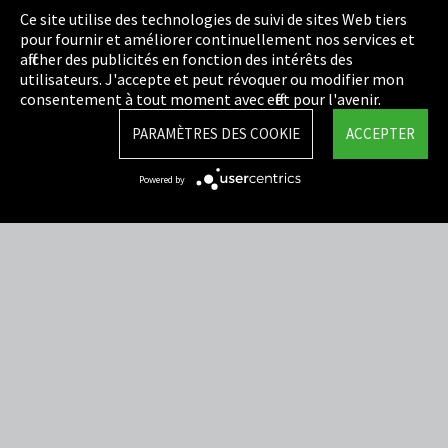
Politique de confidentialité
Ce site utilise des technologies de suivi de sites Web tiers
pour fournir et améliorer continuellement nos services et
Cookie Settings
afficher des publicités en fonction des intérêts des
utilisateurs. J'accepte et peut révoquer ou modifier mon
Termes et Conditions
consentement à tout moment avec effet pour l'avenir.
Plan du site
PARAMÈTRES DES COOKIE
ACCEPTER
Integrity Line
Powered by
EmpCo directives