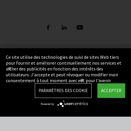
Empreinte
Ce site utilise des technologies de suivi de sites Web tiers
pour fournir et améliorer continuellement nos services et
Politique de confidentialité
afficher des publicités en fonction des intérêts des
utilisateurs. J'accepte et peut révoquer ou modifier mon
Cookie Settings
consentement à tout moment avec effet pour l'avenir.
Termes et Conditions
PARAMÈTRES DES COOKIE
ACCEPTER
Plan du site
Powered by
Integrity Line