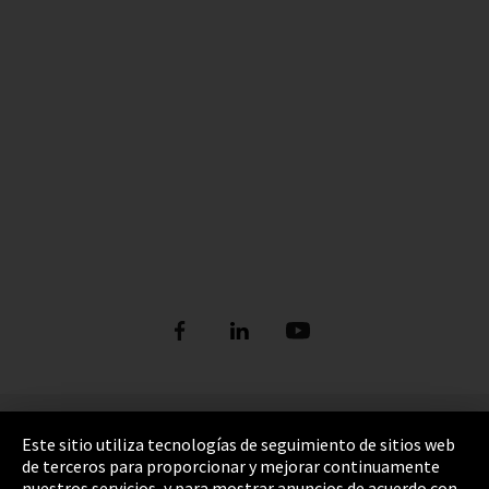
Pie de imprenta
Este sitio utiliza tecnologías de seguimiento de sitios web
de terceros para proporcionar y mejorar continuamente
Política de privacidad
nuestros servicios, y para mostrar anuncios de acuerdo con