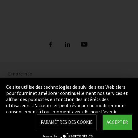
Empreinte
Politique de confidentialité
Ce site utilise des technologies de suivi de sites Web tiers
pour fournir et améliorer continuellement nos services et
Cookie Settings
afficher des publicités en fonction des intérêts des
utilisateurs. J'accepte et peut révoquer ou modifier mon
Termes et Conditions
consentement à tout moment avec effet pour l'avenir.
Plan du site
PARAMÈTRES DES COOKIE
ACCEPTER
Integrity Line
Powered by