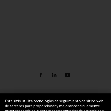
Pie de imprenta
Este sitio utiliza tecnologías de seguimiento de sitios web
de terceros para proporcionar y mejorar continuamente
Política de privacidad
nuestros servicios, y para mostrar anuncios de acuerdo con