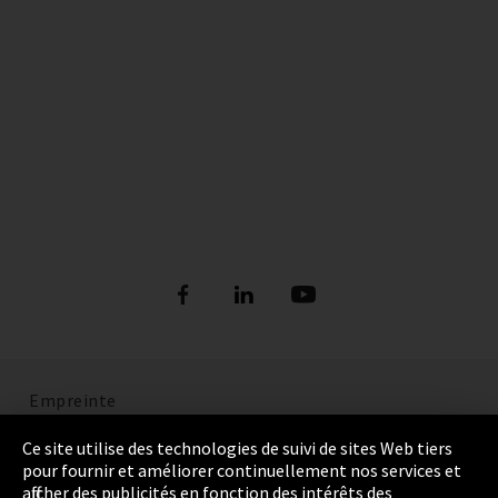
Empreinte
Politique de confidentialité
Ce site utilise des technologies de suivi de sites Web tiers
pour fournir et améliorer continuellement nos services et
Cookie Settings
afficher des publicités en fonction des intérêts des